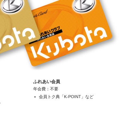
ふれあい会員
年会費：不要
会員トク典「K-POINT」など
ど